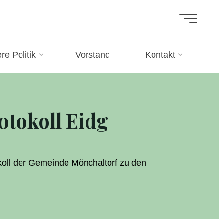
o
l
l
l
E
E
i
d
g
re Politik
Vorstand
Kontakt
tokoll Eidg
koll der Gemeinde Mönchaltorf zu den