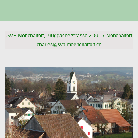
s
t
a
SVP-Mönchaltorf, Bruggächerstrasse 2, 8617 Mönchaltorf
l
charles@svp-moenchaltorf.ch
t
u
n
g
N
a
v
i
g