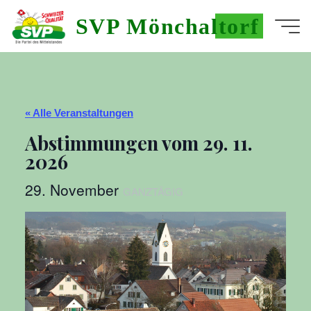
Skip
SVP Mönchaltorf
to
Home
Seite
content
admin
« Alle Veranstaltungen
Abstimmungen vom 29. 11.
2026
29. November
GANZTÄGIG