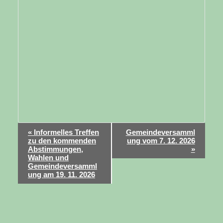
«
Informelles Treffen
Gemeindeversamml
zu den kommenden
ung vom 7. 12. 2026
V
Abstimmungen,
»
Wahlen und
e
Gemeindeversamml
ung am 19. 11. 2026
r
a
n