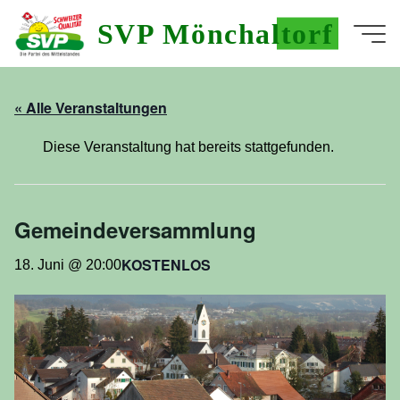
Skip
SVP Mönchaltorf
to
Home
Seite
content
« Alle Veranstaltungen
admin
Diese Veranstaltung hat bereits stattgefunden.
Gemeindeversammlung
KOSTENLOS
18. Juni @ 20:00