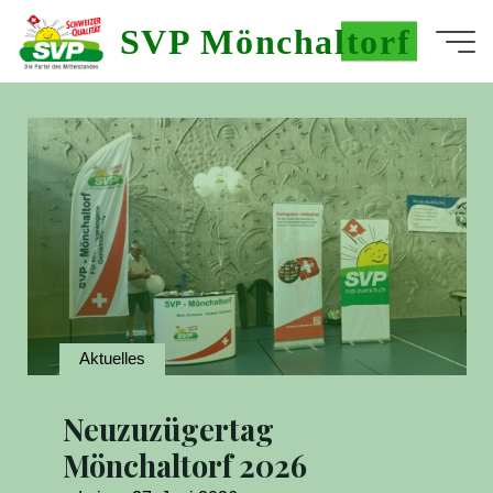
Skip
SVP Mönchaltorf
to
Home
content
Aktuelles
Neuzuzügertag
Mönchaltorf 2026