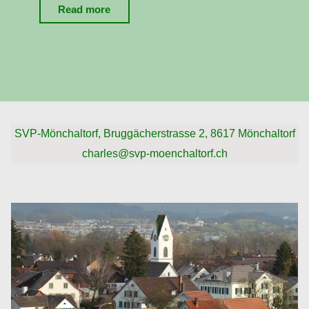
"Informelles
Read more
Treffen
zu
den
kommenden
Abstimmungen,
Wahlen
SVP-Mönchaltorf, Bruggächerstrasse 2, 8617 Mönchaltorf
und
charles@svp-moenchaltorf.ch
Gemeindeversammlung
am
19.
11.
2026"